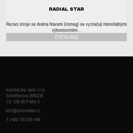
RADIAL STAR
Řezací stroje se dvěma hlavami Emmegi se vyznačují mimořádnými
výkonnostními…
ČTĚTE VÍCE
AcrossLine, spol. s r.o.
Schöfflerova 2052/36
CZ-130 00 Praha 3
info@acrossline.cz
T:+420 720 526 449