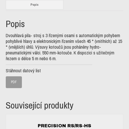
Popis
Popis
Dvouhlavá pila- stroj s 3 řízenými osami s automatickým pohybem
pohyblivé hlavy a elektronickým řízením všech 45 ° (vnitřních) až 15
° (vnějších) úhlů. Výsuvy kotoučů jsou poháněny hydro-
pneumatickými válci. 550 mm-kotouče. K dispozici s užitečným
řezem o délce 5 m nebo 6 m.
Stáhnout datový list
PDF
Související produkty
PRECISION RS/RS-HS