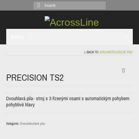
Search
for:
Menu
BACK TO
DVOUKOTOUČOVÉ PILY
ÚVOD
TEKNA
PRECISION TS2
EMMEGI
STROJE PVC
Dvouhlavá pila- stroj s 3 řízenými osami s automatickým pohybem
pohyblivé hlavy
OSTATNÍ
KONTAKT
Kategorie:
Dvoukotoučové pily