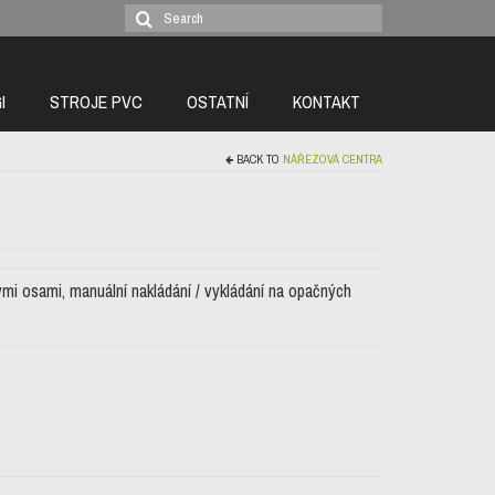
Search
for:
I
STROJE PVC
OSTATNÍ
KONTAKT
BACK TO
NÁŘEZOVÁ CENTRA
ými osami, manuální nakládání / vykládání na opačných