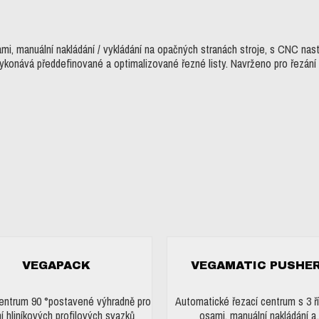
sami, manuální nakládání / vykládání na opačných stranách stroje, s CNC n
 Vykonává předdefinované a optimalizované řezné listy. Navrženo pro řezání 
VEGAPACK
VEGAMATIC PUSHER
entrum 90 °postavené výhradně pro
Automatické řezací centrum s 3 ř
í hliníkových profilových svazků
osami, manuální nakládání 