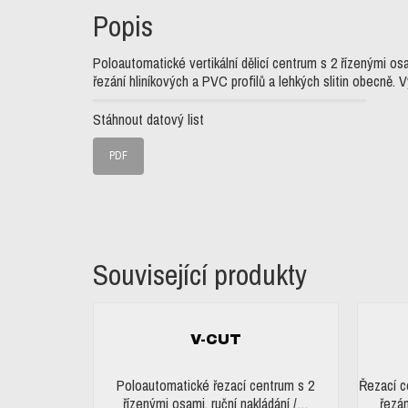
Popis
Poloautomatické vertikální dělicí centrum s 2 řízenými o
řezání hliníkových a PVC profilů a lehkých slitin obecně.
Stáhnout datový list
PDF
Související produkty
V-CUT
Poloautomatické řezací centrum s 2
Řezací c
řízenými osami, ruční nakládání /…
řezán