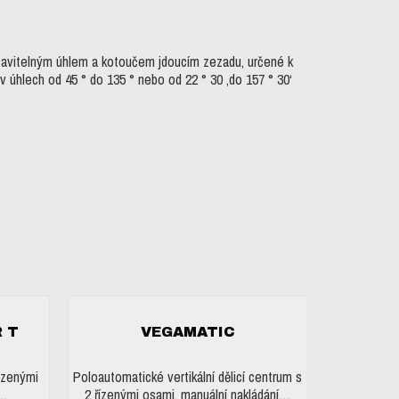
astavitelným úhlem a kotoučem jdoucím zezadu, určené k
v úhlech od 45 ° do 135 ° nebo od 22 ° 30 ‚do 157 ° 30‘
 T
VEGAMATIC
ízenými
Poloautomatické vertikální dělicí centrum s
a…
2 řízenými osami, manuální nakládání…