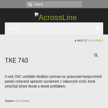
Search
for:
Menu
BACK TO
OC NA PANELY
ÚVOD
TEKNA
TKE 743
EMMEGI
STROJE PVC
3-osé CNC vertikální obráběcí centrum na zpracování kompozitních
panelů vybavené upínacím systémem z vakuových stolů, které
OSTATNÍ
umožňují držení desek a desek podtlakem;
KONTAKT
Kategorie:
OC na panely