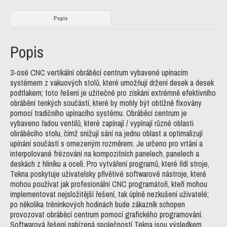
Popis
Popis
3-osé CNC vertikální obráběcí centrum vybavené upínacím
systémem z vakuových stolů, které umožňují držení desek a desek
podtlakem; toto řešení je užitečné pro získání extrémně efektivního
obrábění tenkých součástí, které by mohly být obtížně fixovány
pomocí tradičního upínacího systému. Obráběcí centrum je
vybaveno řadou ventilů, které zapínají / vypínají různé oblasti
obráběcího stolu, čímž snižují sání na jednu oblast a optimalizují
upínání součástí s omezeným rozměrem. Je určeno pro vrtání a
interpolované frézování na kompozitních panelech, panelech a
deskách z hliníku a oceli. Pro vytváření programů, které řídí stroje,
Tekna poskytuje uživatelsky přívětivé softwarové nástroje, které
mohou používat jak profesionální CNC programátoři, kteří mohou
implementovat nejsložitější řešení, tak úplně nezkušení uživatelé;
po několika tréninkových hodinách bude zákazník schopen
provozovat obráběcí centrum pomocí grafického programování.
Softwarová řešení nabízená společností Tekna jsou výsledkem